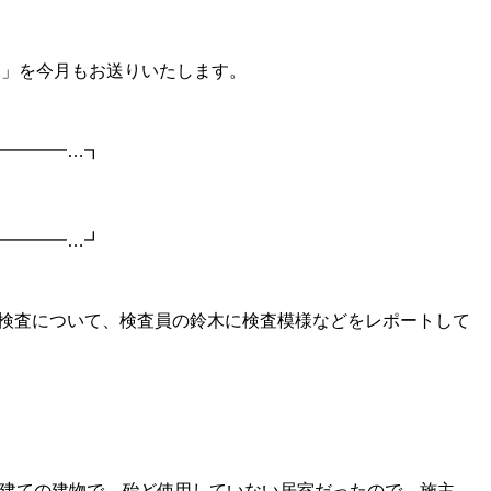
.2」を今月もお送りいたします。
━━━━…┓
━━━━…┛
検査について、検査員の鈴木に検査模様などをレポートして
階建ての建物で、殆ど使用していない居室だったので、施主