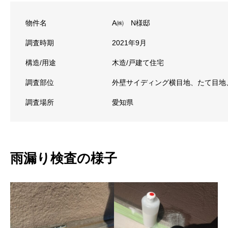
物件名
A㈱ N様邸
調査時期
2021年9月
構造/用途
木造/戸建て住宅
調査部位
外壁サイディング横目地、たて目地
調査場所
愛知県
雨漏り検査の様子