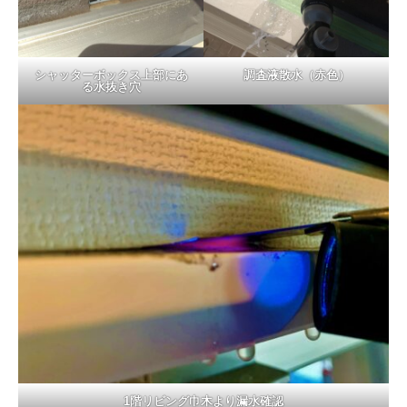
シャッターボックス上部にあ
調査液散水（赤色）
る水抜き穴
1階リビング巾木より漏水確認