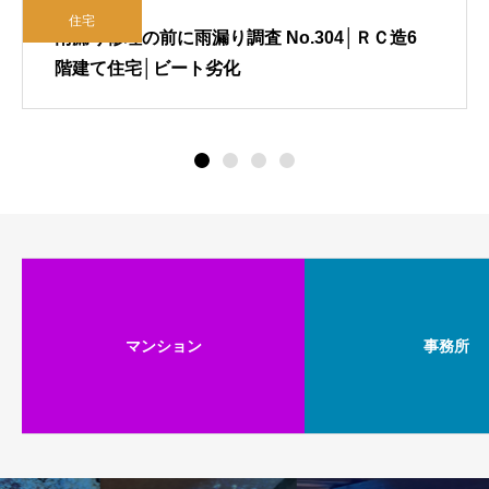
住宅
ＲＣ造6
雨漏り修理の前に雨漏り調査 No.264｜木造2
建て住宅｜防水シートの納まり
マンション
事務所